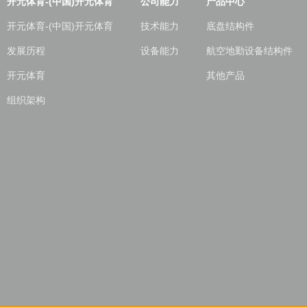
开元体育-(中国)开元体育
公司能力
产品中心
开元体育-(中国)开元体育
技术能力
底盘结构件
发展历程
设备能力
航空地勤设备结构件
开元体育
其他产品
组织架构