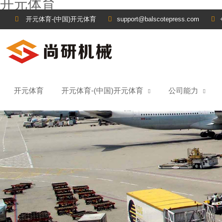
开元体育
开元体育-(中国)开元体育
support@balscotepress.com
开元体育
开元体育-(中国)开元体育
公司能力