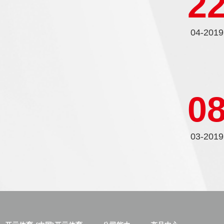
2
04-2019
0
03-2019